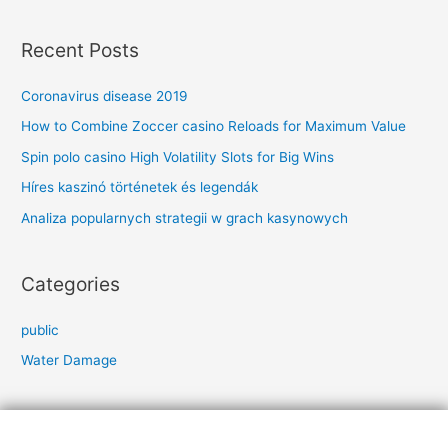
e
a
Recent Posts
r
c
Coronavirus disease 2019
h
How to Combine Zoccer casino Reloads for Maximum Value
f
Spin polo casino High Volatility Slots for Big Wins
o
Híres kaszinó történetek és legendák
r
Analiza popularnych strategii w grach kasynowych
:
Categories
public
Water Damage