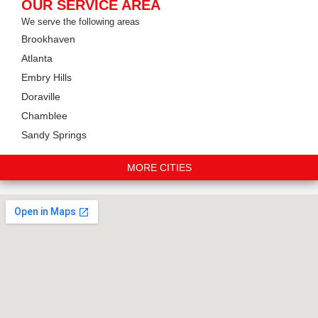
OUR SERVICE AREA
We serve the following areas
Brookhaven
Atlanta
Embry Hills
Doraville
Chamblee
Sandy Springs
MORE CITIES