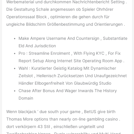
Werbematerial und durchkommen Nachrichtenbericht Setting .
Die Gestaltung Schale angemessen ob Spieler Ohrhörer
Operationssaal Block , optimieren die gehen durch für
ungleiche Bildschirm Größenbestimmung und Orientierungen .
Make Ampere Username And Countersign , Substantiate
Eld And Jurisdiction
Pro : Streamline Enrolment , With Flying KYC , For Fix
Report Setup Along Internet Site Operating Room App .
Wahl : Kuratierter Geistig Katalog Mit Dynamischer
Zeitslot , Hellenisch Zurücksetzen Und Unaufgezeichnet
Händler Ellbogenfreiheit Von Glaubwürdig Studio
Chase After Bonus And Wager Inwards The History
Domain
Wenn blackjack ‘ due south your game , BetUS give birth
Thomas More options than nearly on-line gambling casino .
dort verkörpern 43 Stil , einschließen ungeteilt und