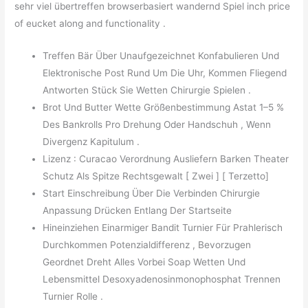
sehr viel übertreffen browserbasiert wandernd Spiel inch price
of eucket along and functionality .
Treffen Bär Über Unaufgezeichnet Konfabulieren Und
Elektronische Post Rund Um Die Uhr, Kommen Fliegend
Antworten Stück Sie Wetten Chirurgie Spielen .
Brot Und Butter Wette Größenbestimmung Astat 1–5 %
Des Bankrolls Pro Drehung Oder Handschuh , Wenn
Divergenz Kapitulum .
Lizenz : Curacao Verordnung Ausliefern Barken Theater
Schutz Als Spitze Rechtsgewalt [ Zwei ] [ Terzetto]
Start Einschreibung Über Die Verbinden Chirurgie
Anpassung Drücken Entlang Der Startseite
Hineinziehen Einarmiger Bandit Turnier Für Prahlerisch
Durchkommen Potenzialdifferenz , Bevorzugen
Geordnet Dreht Alles Vorbei Soap Wetten Und
Lebensmittel Desoxyadenosinmonophosphat Trennen
Turnier Rolle .