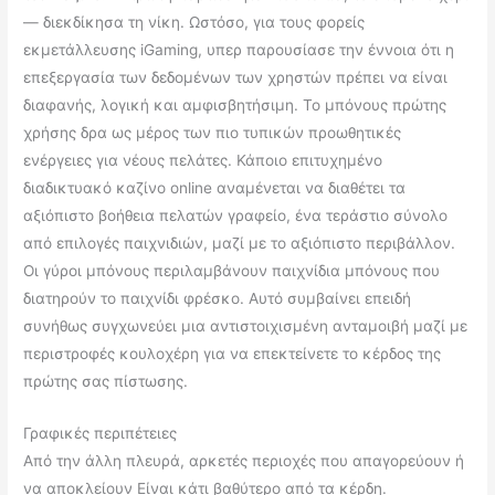
— διεκδίκησα τη νίκη. Ωστόσο, για τους φορείς
εκμετάλλευσης iGaming, υπερ παρουσίασε την έννοια ότι η
επεξεργασία των δεδομένων των χρηστών πρέπει να είναι
διαφανής, λογική και αμφισβητήσιμη. Το μπόνους πρώτης
χρήσης δρα ως μέρος των πιο τυπικών προωθητικές
ενέργειες για νέους πελάτες. Κάποιο επιτυχημένο
διαδικτυακό καζίνο online αναμένεται να διαθέτει τα
αξιόπιστο βοήθεια πελατών γραφείο, ένα τεράστιο σύνολο
από επιλογές παιχνιδιών, μαζί με το αξιόπιστο περιβάλλον.
Οι γύροι μπόνους περιλαμβάνουν παιχνίδια μπόνους που
διατηρούν το παιχνίδι φρέσκο. Αυτό συμβαίνει επειδή
συνήθως συγχωνεύει μια αντιστοιχισμένη ανταμοιβή μαζί με
περιστροφές κουλοχέρη για να επεκτείνετε το κέρδος της
πρώτης σας πίστωσης.
Γραφικές περιπέτειες
Από την άλλη πλευρά, αρκετές περιοχές που απαγορεύουν ή
να αποκλείουν Είναι κάτι βαθύτερο από τα κέρδη.