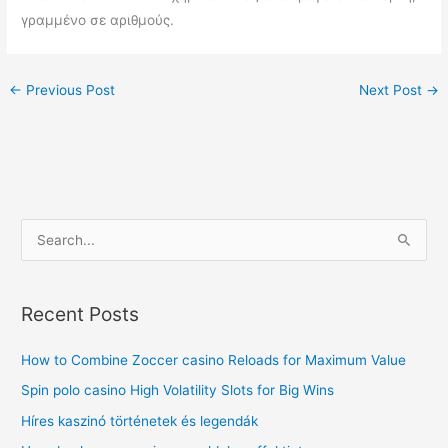
γραμμένο σε αριθμούς.
←
Previous Post
Next Post
→
S
e
a
Recent Posts
r
c
How to Combine Zoccer casino Reloads for Maximum Value
h
Spin polo casino High Volatility Slots for Big Wins
f
Híres kaszinó történetek és legendák
o