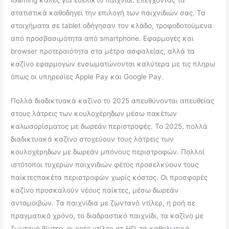
iGaming καλές για ευέλικτο παιχνίδι. Ελέγχοντας τα
στατιστικά καθοδηγεί την επιλογή των παιχνιδιών σας. Τα
στοιχήματα σε tablet οδήγησαν τον κλάδο, τροφοδοτούμενα
από προσβασιμότητα από smartphone. Εφαρμογές και
browser προτεραιότητα στα μέτρα ασφαλείας, αλλά τα
καζίνο εφαρμογών ενσωματώνονται καλύτερα με τις πληρω
όπως οι υπηρεσίες Apple Pay και Google Pay.
Πολλά διαδικτυακά καζίνο το 2025 απευθύνονται απευθείας
στους λάτρεις των κουλοχέρηδων μέσω πακέτων
καλωσορίσματος με δωρεάν περιστροφές. Το 2025, πολλά
διαδικτυακά καζίνο στοχεύουν τους λάτρεις των
κουλοχέρηδων με δωρεάν μπόνους περιστροφών. Πολλοί
ιστότοποι τυχερών παιχνιδιών φέτος προσελκύουν τους
παίκτεςπακέτα περιστροφών χωρίς κόστος. Οι προσφορές
καζίνο προσκαλούν νέους παίκτες, μέσω δωρεάν
ανταμοιβών. Τα παιχνίδια με ζωντανό ντίλερ, η ροή σε
πραγματικό χρόνο, το διαδραστικό παιχνίδι, τα καζίνο με
ζωντανό βίντεο, οι ροές ντίλερ σε HD, τα καθηλωτικά